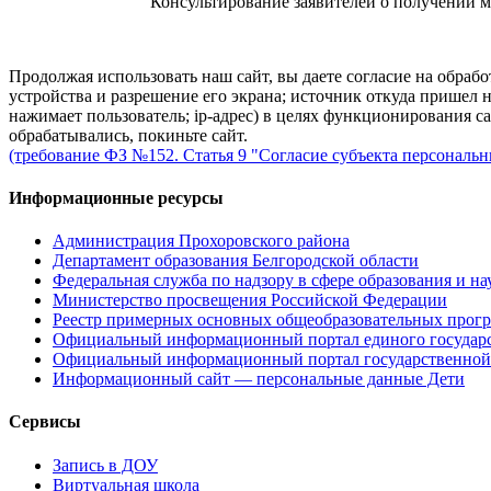
Консультирование заявителей о получении м
Продолжая использовать наш сайт, вы даете согласие на обрабо
устройства и разрешение его экрана; источник откуда пришел н
нажимает пользователь; ip-адрес) в целях функционирования с
обрабатывались, покиньте сайт.
(требование ФЗ №152. Статья 9 "Согласие субъекта персональ
Информационные ресурсы
Администрация Прохоровского района
Департамент образования Белгородской области
Федеральная служба по надзору в сфере образования и на
Министерство просвещения Российской Федерации
Реестр примерных основных общеобразовательных прог
Официальный информационный портал единого государс
Официальный информационный портал государственной 
Информационный сайт — персональные данные Дети
Сервисы
Запись в ДОУ
Виртуальная школа