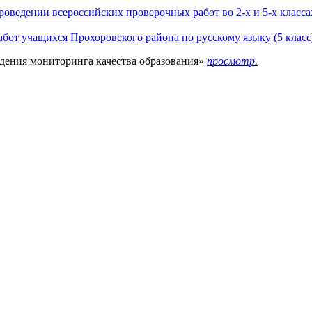
роведении всероссийских проверочных работ во 2-х и 5-х класс
бот учащихся Прохоровского района по русскому языку (5 класс)
едения мониторинга качества образования»
просмотр
.