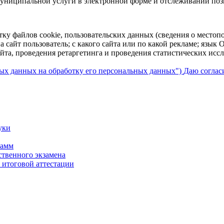
униципальной услуги в электронной форме и отслеживании пози
тку файлов cookie, пользовательских данных (сведения о местопо
а сайт пользователь; с какого сайта или по какой рекламе; язык
айта, проведения ретаргетинга и проведения статистических исс
ных данных на обработку его персональных данных")
Даю соглас
уки
рамм
твенного экзамена
итоговой аттестации