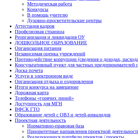
Методическая работа
Конкурсы
В помощь учителю
Духовно-просветительские центры
Аттестация кадров
Профсоюзная страница
Реорганизация и ликвидация ОУ
ДОШКОЛЬНОЕ ОБРАЗОВАНИЕ
Организация питания
Независимая оценка учреждений
Противодействие коррупции (сведения о доходах, расхода
Консультативный пункт для частных предпринимателей 
Доска почета
Услуги в электронном виде
Организация отдыха и оздоровления
Итоги конкурса на замещение
Дорожная карта
Телефоны «горячих линий»
Доступность для МГН
ВФСК ГТО
Образование детей с ОВЗ и детей-инвалидов
Проектная деятельность
Нормативно-правовая база
Приоритетные направления проектной деятельности
Реализующиеся портфели проектов / проекты